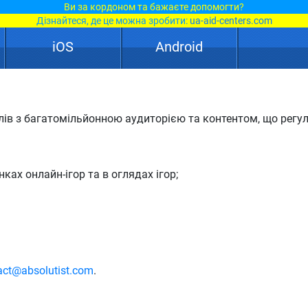
Ви за кордоном та бажаєте допомогти?
Дізнайтеся, де це можна зробити:
ua-aid-centers.com
iOS
Android
алів з багатомільйонною аудиторією та контентом, що рег
нках онлайн-ігор та в оглядах ігор;
act@absolutist.com
.