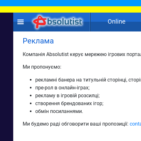
Online
Реклама
Компанія Absolutist керує мережею ігрових порт
Ми пропонуємо:
рекламні банера на титульній сторінці, сторі
пре-рол в онлайн-іграх;
рекламу в ігровій розсилці;
створення брендованих ігор;
обмін посиланнями.
Ми будемо раді обговорити ваші пропозиції:
cont