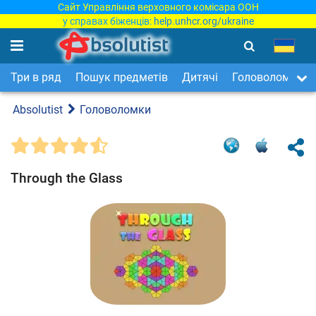
Сайт Управління верховного комісара ООН
у справах біженців:
help.unhcr.org/ukraine
Три в ряд
Пошук предметів
Дитячі
Головоломки
Absolutist
Головоломки
Through the Glass