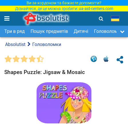
Ви за кордоном та бажаєте допомогти?
Дізнайтеся, де це можна зробити:
ua-aid-centers.com
Три в ряд
Пошук предметів
Дитячі
Головоломки
Absolutist
Головоломки
Shapes Puzzle: Jigsaw & Mosaic