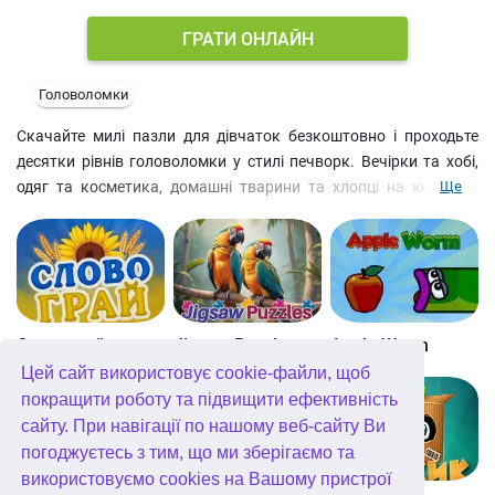
ГРАТИ ОНЛАЙН
Головоломки
Скачайте милі пазли для дівчаток безкоштовно і проходьте
десятки рівнів головоломки у стилі печворк. Вечірки та хобі,
одяг та косметика, домашні тварини та хлопці на кожному
Ще
новому рівні. Збирайте строкаті картинки із сотень клаптиків
різної форми та з різними принтами. Якщо покласти шматочок
головоломки на належне місце, він і нього не зрушить. Класна
ідея, яскраві кольори та захоплюючий геймплей не дозволять
вам пройти повз цієї ігри для дівчаток. Крім того,
збирати пазли офлайн можна у будь-який час. Подаруйте собі
Словограй
Jigsaw Puzzles Getaway
Apple Worm
хвилинку відпочинку від роботи чи навчання. Ну, чи годинку :)
Цей сайт використовує cookie-файли, щоб
покращити роботу та підвищити ефективність
сайту. При навігації по нашому веб-сайту Ви
погоджуєтесь з тим, що ми зберігаємо та
використовуємо cookies на Вашому пристрої