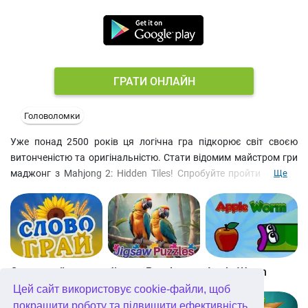
ГРАТИ ОНЛАЙН
Головоломки
Уже понад 2500 років ця логічна гра підкорює світ своєю
витонченістю та оригінальністю. Стати відомим майстром гри
маджонг з Mahjong 2: Hidden Tiles! Спробуйте пройти всі 400
Ще
рівнів, створених шанувальниками цієї класичної головоломки
з усього світу. Знімайте пари однакових фішок з ігрового поля,
щоб пройти рівень. Суворий графічний інтерфейс дозволяє
повністю зосередитися на вирішенні головоломок. Крім
величезної кількості розкладок, ця настільна гра пропонує
безкоштовний розрахований на багато користувачів режим.
Словограй
Jigsaw Puzzles Getaway
Apple Worm
Підключіться до мережі та грайте з іншими людьми в
Цей сайт використовує cookie-файли, щоб
реальному часі. Словом, нудьгувати не доведеться!
покращити роботу та підвищити ефективність