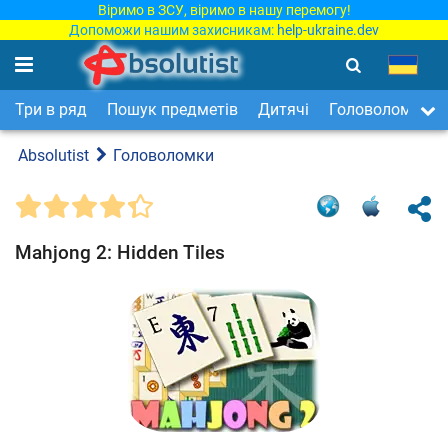
Віримо в ЗСУ, віримо в нашу перемогу!
Допоможи нашим захисникам:
help-ukraine.dev
Три в ряд
Пошук предметів
Дитячі
Головоломки
Absolutist
Головоломки
Mahjong 2: Hidden Tiles