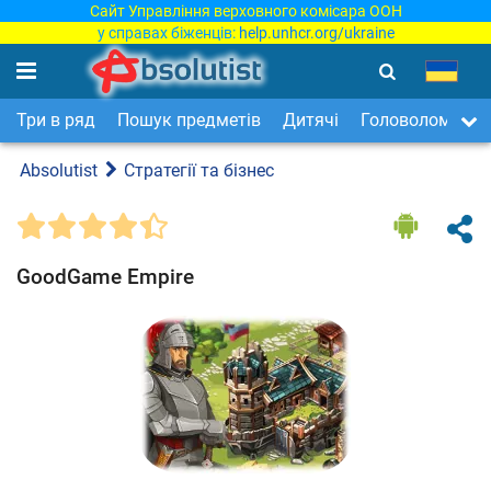
Сайт Управління верховного комісара ООН
у справах біженців:
help.unhcr.org/ukraine
Три в ряд
Пошук предметів
Дитячі
Головоломки
Absolutist
Стратегії та бізнес
GoodGame Empire