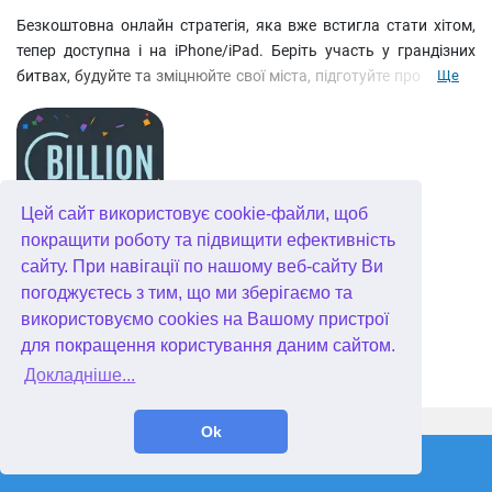
Безкоштовна онлайн стратегія, яка вже встигла стати хітом,
тепер доступна і на iPhone/iPad. Беріть участь у грандізних
битвах, будуйте та зміцнюйте свої міста, підготуйте професійну
Ще
армію та прославтеся у віках. Нехай ваша імперія стане
легендарною!
Цей сайт використовує cookie-файли, щоб
Billion: Block Chain Puzzle
покращити роботу та підвищити ефективність
сайту. При навігації по нашому веб-сайту Ви
погоджуєтесь з тим, що ми зберігаємо та
використовуємо cookies на Вашому пристрої
для покращення користування даним сайтом.
Докладніше...
WellGames.com
QuData.com
Ok
2026 © Absolutist