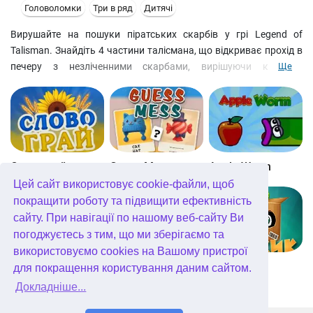
Головоломки
Три в ряд
Дитячі
Вирушайте на пошуки піратських скарбів у грі Legend of
Talisman. Знайдіть 4 частини талісмана, що відкриває прохід в
печеру з незліченними скарбами, вирішуючи каверзні
Ще
головоломки і граючи на якийсь час в режимі три в ряд.
Легенда про талісман – не вигадка, а ключ до багатства.
Особливості:
¦ 2 ігрових режими: аркада та головоломка
¦ 200 захоплюючих рівнів
¦ Трофеї та досягнення
Словограй
Guess Mess
Apple Worm
Цей сайт використовує cookie-файли, щоб
покращити роботу та підвищити ефективність
сайту. При навігації по нашому веб-сайту Ви
погоджуєтесь з тим, що ми зберігаємо та
використовуємо cookies на Вашому пристрої
Jigsaw Puzzles Getaway
Phrasle Master
Боксік
для покращення користування даним сайтом.
Докладніше...