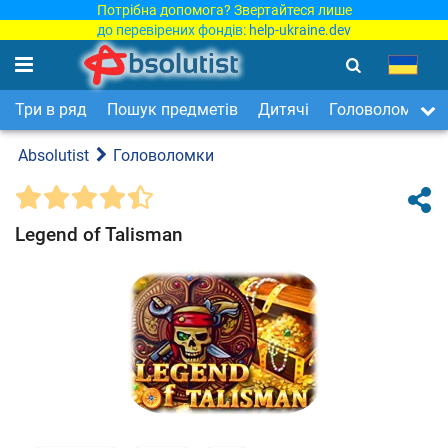
Потрібна допомога? Звертайтеся лише
до перевірених фондів:
help-ukraine.dev
Три в ряд
Пошук предметів
Дитячі
Головоломки
Absolutist
Головоломки
Legend of Talisman