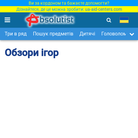
Ви за кордоном та бажаєте допомогти?
Дізнайтеся, де це можна зробити:
ua-aid-centers.com
Три в ряд
Пошук предметів
Дитячі
Головоломки
Обзори ігор