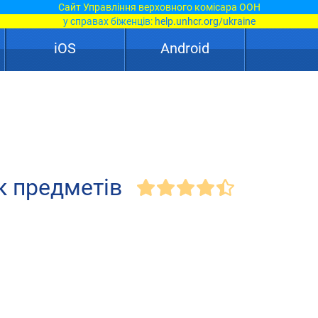
Сайт Управління верховного комісара ООН
у справах біженців:
help.unhcr.org/ukraine
iOS
Android
к предметів