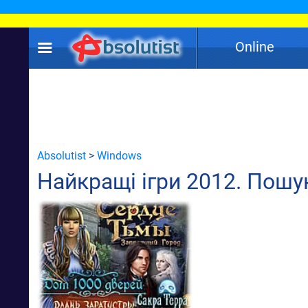
Online
Absolutist
>
Windows
Найкращі ігри 2012. Пошу