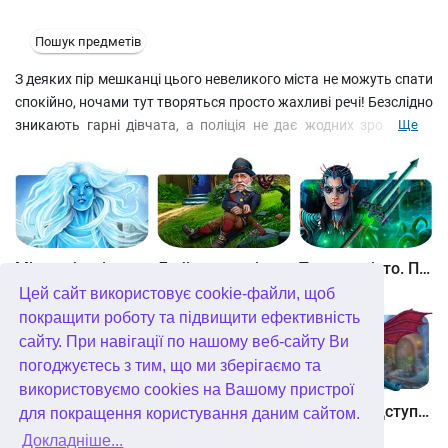
Пошук предметів
З деяких пір мешканці цього невеликого міста не можуть спати
спокійно, ночами тут творяться просто жахливі речі! Безслідно
зникають гарні дівчата, а поліція не дає жодних зрозумілих
Ще
пояснень… Схоже, вони не мають жодної зачіпки, як знайти
таємничого викрадача. Що буде далі? Настав час втрутитися і
провести власне розслідування! А на ловця, як відомо, і звір
біжить…
Між небом і землею
Лабіринти світу. Золото дурнів. колекційне видання
Таємне місто. Підводне царство. колекційне видання
Цей сайт використовує cookie-файли, щоб
покращити роботу та підвищити ефективність
сайту. При навігації по нашому веб-сайту Ви
погоджуєтесь з тим, що ми зберігаємо та
використовуємо cookies на Вашому пристрої
Небесні землі. Пробудження гігантів. колекційне видання
Загадки Нью-Йорка. Пробудження. колекційне видання
Хімери. Підступи зла. колекційне видання
для покращення користування даним сайтом.
Докладніше...