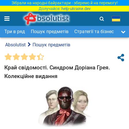
Зібрали на народні байрактари - зберемо й на перемогу!
Долучайся:
help-ukraine.dev
Три в ряд
Пошук предметів
Стратегії та бізнес
Арка
Absolutist
Пошук предметів
Край свідомості. Синдром Доріана Грея.
Колекційне видання