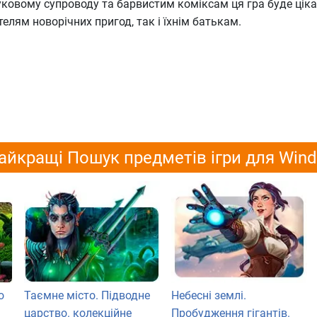
вуковому супроводу та барвистим коміксам ця гра буде ціка
ям новорічних пригод, так і їхнім батькам.
айкращі Пошук предметів ігри для Win
о
Таємне місто. Підводне
Небесні землі.
царство. колекційне
Пробудження гігантів.