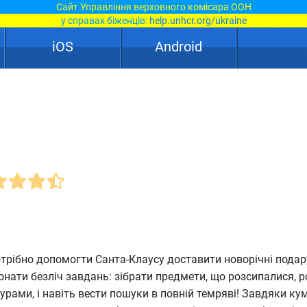
Сайт Управління верховного комісара ООН
у справах біженців:
help.unhcr.org/ukraine
iOS
Android
отрібно допомогти Санта-Клаусу доставити новорічні подар
онати безліч завдань: зібрати предмети, що розсипалися, 
урами, і навіть вести пошуки в повній темряві! Завдяки ку