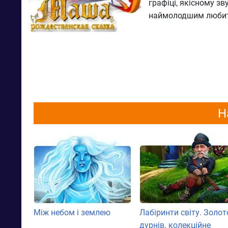
графіці, якісному з
наймолодшим любител
Н
Між небом і землею
Лабіринти світу. Золот
дурнів. колекційне