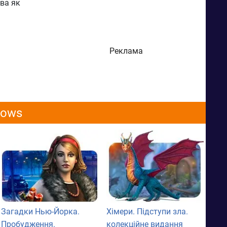
ва як
Реклама
dows
Загадки Нью-Йорка.
Хімери. Підступи зла.
Пробудження.
колекційне видання