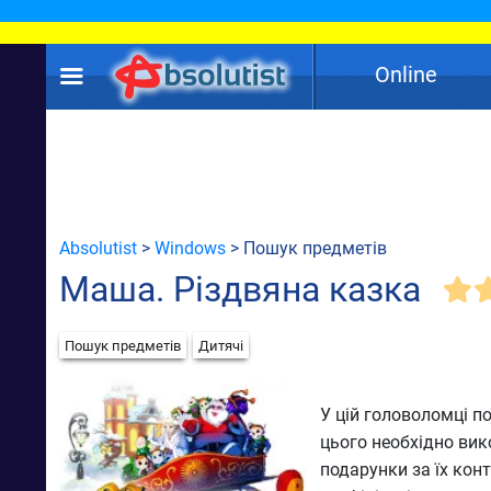
Online
Absolutist
>
Windows
> Пошук предметів
Маша. Різдвяна казка
Пошук предметів
Дитячі
У цій головоломці п
цього необхідно вик
подарунки за їх конт