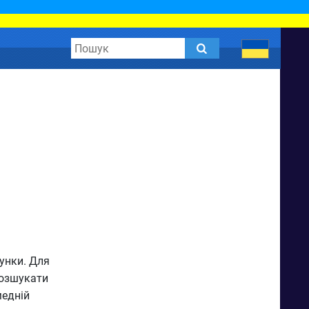
унки. Для
розшукати
медній