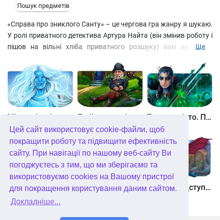
Пошук предметів
«Справа про зниклого Санту» – це чергова гра жанру я шукаю.
У ролі приватного детектива Артура Найта (він змінив роботу і
пішов на вільні хліба приватного розшуку) вам належить
Ще
неймовірне, казкове різдвяне розслідування. А почнеться все з
того, що до вас до кабінету прийде… Єті – Снігова Людина! Він
так стурбований зникненням Санти, що сам зважився на
відважну подорож із Лапландії у світ людей. Живий і волохатий
Єті – це лише початок! У процесі захоплюючого розслідування
ви зустрінетеся з абсолютно неймовірними персонажами.
Між небом і землею
Лабіринти світу. Золото дурнів. колекційне видання
Таємне місто. Підводне царство. колекційне видання
Цей сайт використовує cookie-файли, щоб
покращити роботу та підвищити ефективність
сайту. При навігації по нашому веб-сайту Ви
погоджуєтесь з тим, що ми зберігаємо та
використовуємо cookies на Вашому пристрої
Небесні землі. Пробудження гігантів. колекційне видання
Загадки Нью-Йорка. Пробудження. колекційне видання
Хімери. Підступи зла. колекційне видання
для покращення користування даним сайтом.
Докладніше...