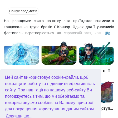
Пошук предметів
На ірландське свято початку літа приїжджає знаменита
танцювальна трупа братів О'Коннор. Однак для її учасників
фестиваль перетворюється на справжній жах, коли вони
Ще
наражаються на загадкову жінку в білому. Чи це Баньші,
вісниця смерті, чи хтось просто вирішив вдягнути в містику
звичайну помсту. Дізнайтеся про історію трупи та спробуйте
виправити помилки минулого, щоб врятувати близьких у цій
захоплюючій грі я шукаю.
Між небом і землею
Лабіринти світу. Золото дурнів. колекційне видання
Таємне місто. Підводне царство. колекційне видання
Цей сайт використовує cookie-файли, щоб
покращити роботу та підвищити ефективність
сайту. При навігації по нашому веб-сайту Ви
погоджуєтесь з тим, що ми зберігаємо та
використовуємо cookies на Вашому пристрої
Небесні землі. Пробудження гігантів. колекційне видання
Загадки Нью-Йорка. Пробудження. колекційне видання
Хімери. Підступи зла. колекційне видання
для покращення користування даним сайтом.
Докладніше...