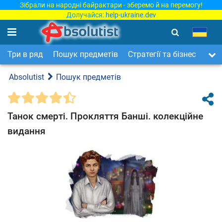
Зібрали на народні байрактари - зберемо й на перемогу!
Долучайся:
help-ukraine.dev
Три в ряд
Пошук предметів
Стратегії та бізнес
Арка
Absolutist
Пошук предметів
Танок смерті. Прокляття Банші. колекційне
видання