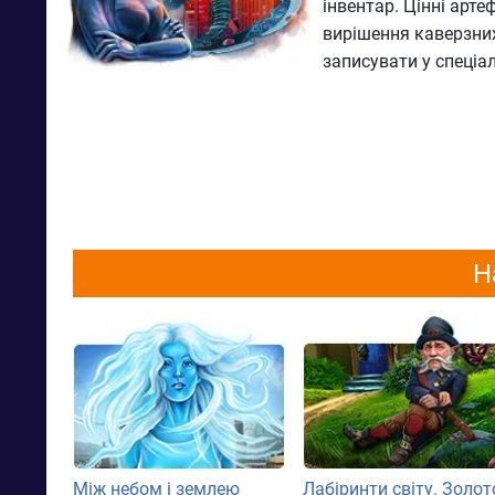
інвентар. Цінні арте
вирішення каверзних
записувати у спеціа
Н
Між небом і землею
Лабіринти світу. Золот