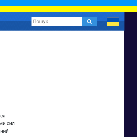
ься
ми сил
сний