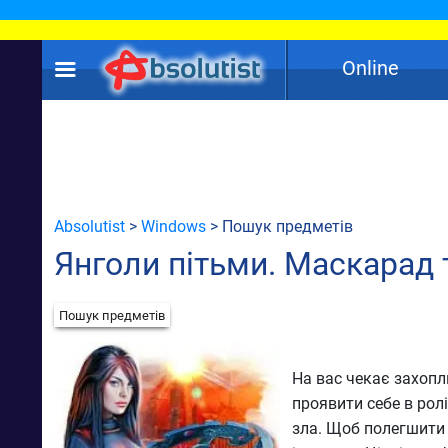
Online
Absolutist
>
Windows
> Пошук предметів
Янголи пітьми. Маскарад 
Пошук предметів
На вас чекає захоп
проявити себе в рол
зла. Щоб полегшити 