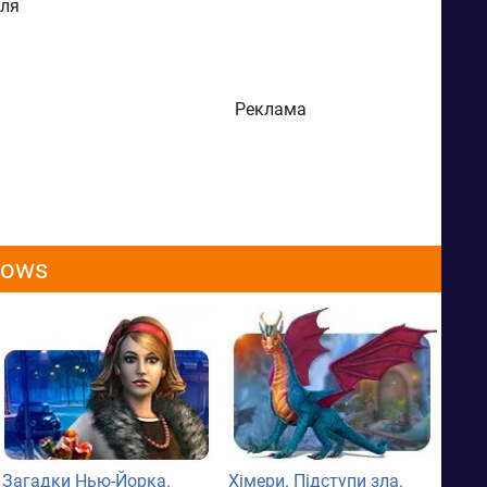
сля
я
Реклама
dows
Загадки Нью-Йорка.
Хімери. Підступи зла.