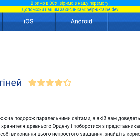
Віримо в ЗСУ, віримо в нашу перемогу!
Допоможи нашим захисникам:
help-ukraine.dev
iOS
Android
тіней
лююча подорож паралельними світами, в якій вам доведет
і хранителя древнього Ордену і поборотися з представника
собі виконання цього непростого завдання, знайдіть кори