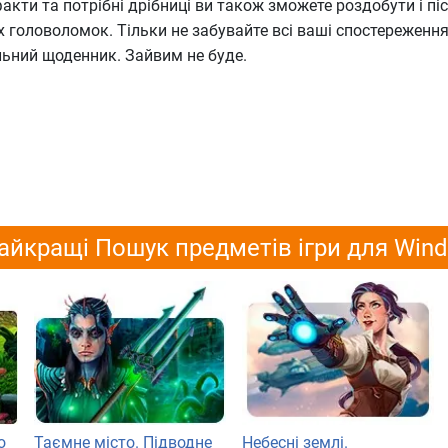
факти та потрібні дрібниці ви також зможете роздобути і пі
 головоломок. Тільки не забувайте всі ваші спостереженн
льний щоденник. Зайвим не буде.
айкращі Пошук предметів ігри для Win
о
Таємне місто. Підводне
Небесні землі.