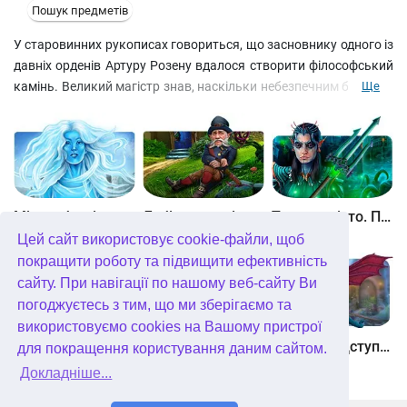
Пошук предметів
У старовинних рукописах говориться, що засновнику одного із
давніх орденів Артуру Розену вдалося створити філософський
камінь. Великий магістр знав, наскільки небезпечним буде цей
Ще
артефакт у поганих руках, і надійно сховав його. Але те, чого
боявся Розен, сталося: знайшовся безумець, який мріє
отримати могутній камінь. Розгадуйте головоломки та
відшукуйте предмети за списком, щоб зупинити лиходія!
Між небом і землею
Лабіринти світу. Золото дурнів. колекційне видання
Таємне місто. Підводне царство. колекційне видання
Цей сайт використовує cookie-файли, щоб
покращити роботу та підвищити ефективність
сайту. При навігації по нашому веб-сайту Ви
погоджуєтесь з тим, що ми зберігаємо та
використовуємо cookies на Вашому пристрої
Небесні землі. Пробудження гігантів. колекційне видання
Загадки Нью-Йорка. Пробудження. колекційне видання
Хімери. Підступи зла. колекційне видання
для покращення користування даним сайтом.
Докладніше...