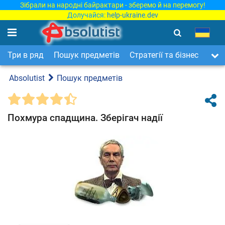
Зібрали на народні байрактари - зберемо й на перемогу!
Долучайся:
help-ukraine.dev
Три в ряд
Пошук предметів
Стратегії та бізнес
Арка
Absolutist
Пошук предметів
Похмура спадщина. Зберігач надії