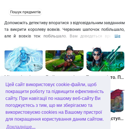
Пошук предметів
Допоможіть детективу впоратися з відповідальним завданням
та викрити королеву вовків. Червоних шапочок побільшало,
але й вовків теж побільшало. Вам доведеться врятувати
Ще
відважних дівчат, проникнути на територію супротивника і
знищити Туманне королівство. Тільки будьте обережні: кудлаті
вовки можуть напасти і на вас. Щоб цього не сталося,
обзавіться надійним інструментом і заручіться підтримкою
сміливого мисливця. Разом ви – сила!
Завантажити безкоштовно
Між небом і землею
Лабіринти світу. Золото дурнів. колекційне видання
Таємне місто. Підводне царство. колекційне видання
Темні перекази. Сестри Червоної Шапочки
Цей сайт використовує cookie-файли, щоб
покращити роботу та підвищити ефективність
сайту. При навігації по нашому веб-сайту Ви
погоджуєтесь з тим, що ми зберігаємо та
використовуємо cookies на Вашому пристрої
Небесні землі. Пробудження гігантів. колекційне видання
Загадки Нью-Йорка. Пробудження. колекційне видання
Хімери. Підступи зла. колекційне видання
для покращення користування даним сайтом.
Докладніше...