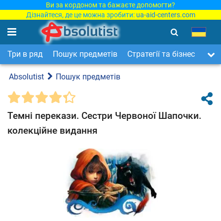
Ви за кордоном та бажаєте допомогти?
Дізнайтеся, де це можна зробити:
ua-aid-centers.com
Три в ряд
Пошук предметів
Стратегії та бізнес
Арка
Absolutist
Пошук предметів
Темні перекази. Сестри Червоної Шапочки.
колекційне видання