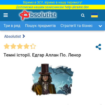
Віримо в ЗСУ, віримо в нашу перемогу!
Допоможи нашим захисникам:
help-ukraine.dev
Три в ряд
Пошук предметів
Стратегії та бізнес
Арка
Absolutist
Темні історії. Едгар Аллан По. Ленор