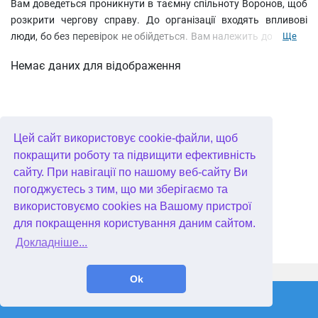
Вам доведеться проникнути в таємну спільноту Воронов, щоб
розкрити чергову справу. До організації входять впливові
люди, бо без перевірок не обійдеться. Вам належить дослідити
Ще
старий лабіринт контрабандистів, зіткнутися з потойбічним
Немає даних для відображення
світом, зробити кілька наукових відкриттів і обхитрити
злочинця. Чи готові поглянути в обличчя небезпеці? Тоді
вперед… на цвинтарі! Саме звідси розпочнеться ваше
знайомство із спільнотою Воронов.
Цей сайт використовує cookie-файли, щоб
покращити роботу та підвищити ефективність
сайту. При навігації по нашому веб-сайту Ви
погоджуєтесь з тим, що ми зберігаємо та
використовуємо cookies на Вашому пристрої
для покращення користування даним сайтом.
Докладніше...
WellGames.com
QuData.com
Ok
2026 © Absolutist