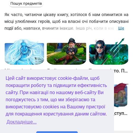
Пошук предметів
Як часто, читаючи цікаву книгу, хотілося б нам опинитися на
місці улюблених героїв, щоб на власні очі побачити описувані
події або, навпаки, вчинити інакше. Інша річ, коли в книгу тебе
Ще
поміщають проти твоєї волі, як це сталося з трьома
підлітками, що зайшли до бібліотеки, щоб підготуватися до
іспитів. Маг-бібліотекар викрав їхні душі та зробив героями
безсмертної п'єси Ромео та Джульєта. Вирушайте до
Середньовічної Верони, вирішуйте головоломки і шукайте
приховані предмети, щоб врятувати молодих людей від
Між небом і землею
Лабіринти світу. Золото дурнів. колекційне видання
Таємне місто. Підводне царство. колекційне видання
трагічної долі. Завантажити безкоштовно
Цей сайт використовує cookie-файли, щоб
Безсмертні сторінки. Таємнича бібліотека. Колекційне видання
покращити роботу та підвищити ефективність
сайту. При навігації по нашому веб-сайту Ви
погоджуєтесь з тим, що ми зберігаємо та
використовуємо cookies на Вашому пристрої
Небесні землі. Пробудження гігантів. колекційне видання
Загадки Нью-Йорка. Пробудження. колекційне видання
Хімери. Підступи зла. колекційне видання
для покращення користування даним сайтом.
Докладніше...