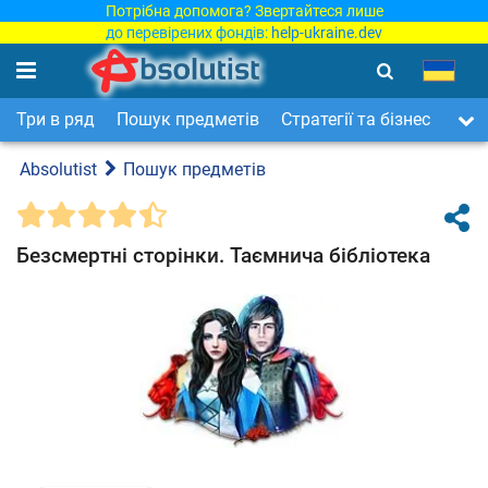
Потрібна допомога? Звертайтеся лише
до перевірених фондів:
help-ukraine.dev
Три в ряд
Пошук предметів
Стратегії та бізнес
Арка
Absolutist
Пошук предметів
Безсмертні сторінки. Таємнича бібліотека