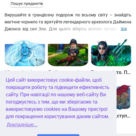
Пошук предметів
Вирушайте в грандіозну подорож по всьому світу – знайдіть
магічне чорнило та врятуйте легендарного археолога Даймона
Джонса від сил Зла. Для цього зберіть всілякі предмети, які
Ще
запропоновані у списку, а потім використовуйте їх за
призначенням. Увімкніть кмітливість і вирішіть захоплюючі
головоломки! У складні моменти звертайтеся до чарівного
шлейфу підказок, що захований за кнопкою мети. І поспішаєте,
на рахунку кожна хвилина!
Між небом і землею
Лабіринти світу. Золото дурнів. колекційне видання
Таємне місто. Підводне царство. колекційне видання
Цей сайт використовує cookie-файли, щоб
покращити роботу та підвищити ефективність
сайту. При навігації по нашому веб-сайту Ви
погоджуєтесь з тим, що ми зберігаємо та
використовуємо cookies на Вашому пристрої
Небесні землі. Пробудження гігантів. колекційне видання
Загадки Нью-Йорка. Пробудження. колекційне видання
Хімери. Підступи зла. колекційне видання
для покращення користування даним сайтом.
Докладніше...