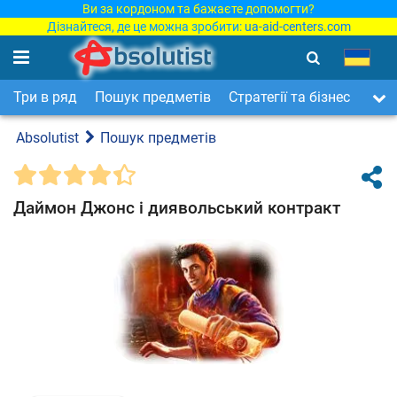
Ви за кордоном та бажаєте допомогти?
Дізнайтеся, де це можна зробити:
ua-aid-centers.com
Три в ряд
Пошук предметів
Стратегії та бізнес
Арка
Absolutist
Пошук предметів
Даймон Джонс і диявольський контракт