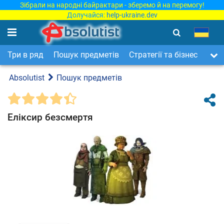
Зібрали на народні байрактари - зберемо й на перемогу!
Долучайся:
help-ukraine.dev
Три в ряд
Пошук предметів
Стратегії та бізнес
Арка
Absolutist
Пошук предметів
Еліксир безсмертя