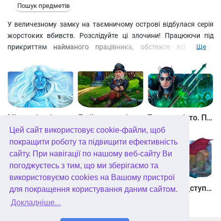
Пошук предметів
У величезному замку на таємничому острові відбулася серія
жорстоких вбивств. Розслідуйте ці злочини! Працюючи під
прикриттям найманого працівника, обстежте всі таємні
Ще
куточки замку, шукайте приховані предмети, розгадуйте
головоломки та підбирайте ключі до замкнених дверей.
Виконуйте накази господаря та допомагайте його помічникам.
Скоро вам доведеться назвати вбивцю, але хто це – окультист,
алхімік, фізик чи ботанік?
Між небом і землею
Лабіринти світу. Золото дурнів. колекційне видання
Таємне місто. Підводне царство. колекційне видання
Цей сайт використовує cookie-файли, щоб
покращити роботу та підвищити ефективність
сайту. При навігації по нашому веб-сайту Ви
погоджуєтесь з тим, що ми зберігаємо та
використовуємо cookies на Вашому пристрої
Небесні землі. Пробудження гігантів. колекційне видання
Загадки Нью-Йорка. Пробудження. колекційне видання
Хімери. Підступи зла. колекційне видання
для покращення користування даним сайтом.
Докладніше...