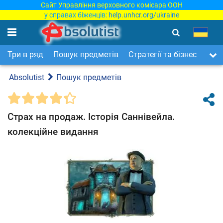
Сайт Управління верховного комісара ООН
у справах біженців:
help.unhcr.org/ukraine
Три в ряд
Пошук предметів
Стратегії та бізнес
Арка
Absolutist
Пошук предметів
Страх на продаж. Історія Саннівейла.
колекційне видання