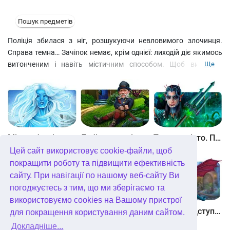
Пошук предметів
Поліція збилася з ніг, розшукуючи невловимого злочинця.
Справа темна… Зачіпок немає, крім однієї: лиходій діє якимось
витонченим і навіть містичним способом. Щоб викрасти
Ще
людину, він заманює його в… будинок-примару. Невже таке
можливе? Вирушайте на місце злочину та проведіть власне
розслідування. На шляху до істини на вас чекає маса завдань
на кмітливість і захоплюючих міні-ігор! «Страх продаж. Історія
Саннівейла»
Скачати безкоштовно
Між небом і землею
Лабіринти світу. Золото дурнів. колекційне видання
Таємне місто. Підводне царство. колекційне видання
Цей сайт використовує cookie-файли, щоб
покращити роботу та підвищити ефективність
сайту. При навігації по нашому веб-сайту Ви
погоджуєтесь з тим, що ми зберігаємо та
використовуємо cookies на Вашому пристрої
Небесні землі. Пробудження гігантів. колекційне видання
Загадки Нью-Йорка. Пробудження. колекційне видання
Хімери. Підступи зла. колекційне видання
для покращення користування даним сайтом.
Докладніше...