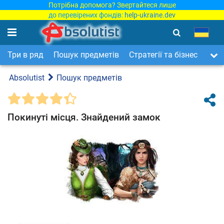
Потрібна допомога? Звертайтеся лише
до перевірених фондів:
help-ukraine.dev
Три в ряд
Пошук предметів
Стратегії та бізнес
Арка
Absolutist
Пошук предметів
Покинуті місця. Знайдений замок