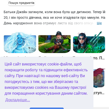
Пошук предметів
Батьки Джейн загинули, коли вона була ще дитиною. Тепер їй
20, і він просто дівчина, яка не хоче згадувати про минуле. На
День народження вона отримує листа від свого опікуна, сера
Ще
Чарльза Вілмора. Однак у конферті замість вітальної листівки
був лише аркуш паперу з єдиною фразою: «Ти будеш
наступною!» Джейн одразу вирушає до старовинного маєтку
сера Чарльза, щоб провести власне розслідування. Там на неї
чекає безліч сцен на пошук предметів і непередбачувані
пригоди.
Між небом і землею
Лабіринти світу. Золото дурнів. колекційне видання
Таємне місто. Підводне царство. колекційне видання
Цей сайт використовує cookie-файли, щоб
покращити роботу та підвищити ефективність
сайту. При навігації по нашому веб-сайту Ви
погоджуєтесь з тим, що ми зберігаємо та
використовуємо cookies на Вашому пристрої
Небесні землі. Пробудження гігантів. колекційне видання
Загадки Нью-Йорка. Пробудження. колекційне видання
Хімери. Підступи зла. колекційне видання
для покращення користування даним сайтом.
Докладніше...