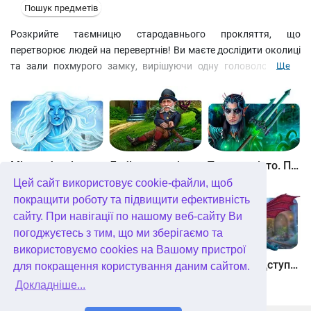
Пошук предметів
Розкрийте таємницю стародавнього прокляття, що
перетворює людей на перевертнів! Ви маєте дослідити околиці
та зали похмурого замку, вирішуючи одну головоломку за
Ще
іншою. Збирайте все, що знайдете на шляху – можливо чергова
дрібничка стане ключем до розгадки головної таємниці! Не
поспішайте – іноді краще довго подумати, ніж швидко зробити!
Чи вистачить вам хоробрості дійти до кінця? Чи зможете ви
протистояти чорній магії прокляття?
Між небом і землею
Лабіринти світу. Золото дурнів. колекційне видання
Таємне місто. Підводне царство. колекційне видання
Цей сайт використовує cookie-файли, щоб
покращити роботу та підвищити ефективність
сайту. При навігації по нашому веб-сайту Ви
погоджуєтесь з тим, що ми зберігаємо та
використовуємо cookies на Вашому пристрої
Небесні землі. Пробудження гігантів. колекційне видання
Загадки Нью-Йорка. Пробудження. колекційне видання
Хімери. Підступи зла. колекційне видання
для покращення користування даним сайтом.
Докладніше...