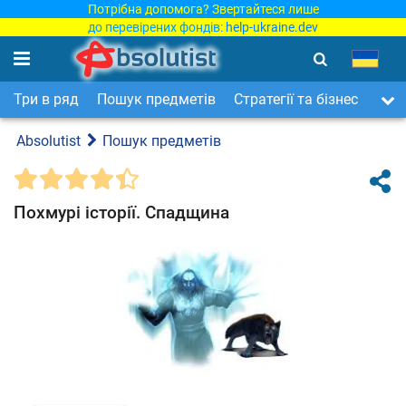
Потрібна допомога? Звертайтеся лише
до перевірених фондів:
help-ukraine.dev
Три в ряд
Пошук предметів
Стратегії та бізнес
Арка
Absolutist
Пошук предметів
Похмурі історії. Спадщина