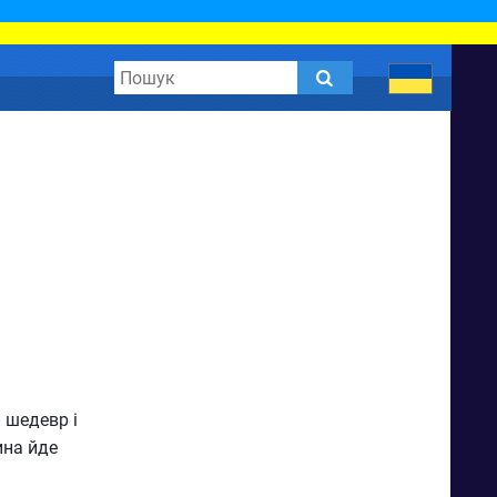
 шедевр і
ина йде