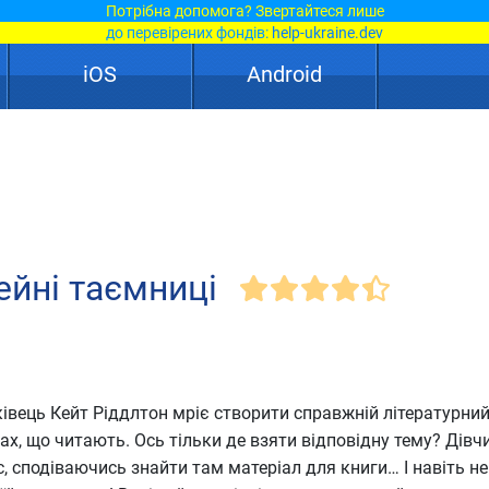
Потрібна допомога? Звертайтеся лише
до перевірених фондів:
help-ukraine.dev
iOS
Android
ейні таємниці
вець Кейт Ріддлтон мріє створити справжній літературний
ах, що читають. Ось тільки де взяти відповідну тему? Дівч
с, сподіваючись знайти там матеріал для книги… І навіть не