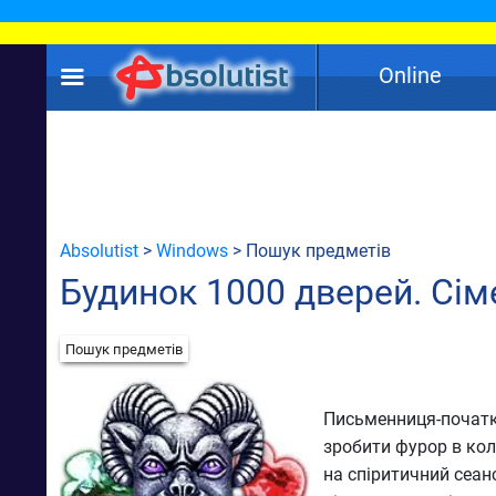
Online
Absolutist
>
Windows
> Пошук предметів
Будинок 1000 дверей. Сім
Пошук предметів
Письменниця-початкі
зробити фурор в кол
на спіритичний сеан