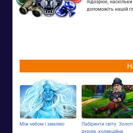
підозрює, наскільки
допоможіть нашій ге
Н
Між небом і землею
Лабіринти світу. Золот
дурнів. колекційне