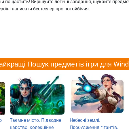
 їй пощастить! Вирішуйте логічні завдання, шукайте предме
роїні написати бестселер про потойбіччя.
айкращі Пошук предметів ігри для Win
о
Таємне місто. Підводне
Небесні землі.
царство. колекційне
Пробудження гігантів.