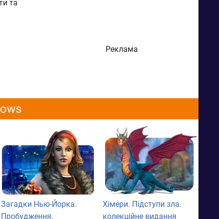
ти та
Реклама
dows
Загадки Нью-Йорка.
Хімери. Підступи зла.
Пробудження.
колекційне видання