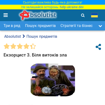
Сьогодні важлива будь-яка допомога!
Не залишайся осторонь:
help-ukraine.dev
Три в ряд
Пошук предметів
Стратегії та бізнес
Арка
Absolutist
Пошук предметів
Екзорцист 3. Біля витоків зла