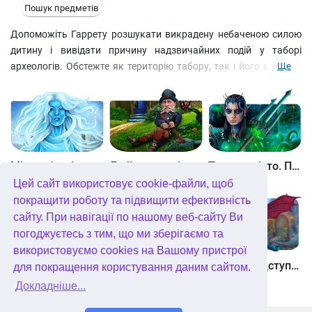
Пошук предметів
Допоможіть Гаррету розшукати викрадену небаченою силою
дитину і вивідати причину надзвичайних подій у таборі
археологів. Обстежте як територію табору, так і його околиці.
Ще
Збирайте корисний інвентар та вирішуйте різноманітні
головоломки. Головне, не лінуйтеся та записуйте всю важливу
інформацію у щоденник. Різні коди і замальовки пізніше
співслужать вам правильну службу. І будьте обережні.
Неспокійні часи нині…
Між небом і землею
Лабіринти світу. Золото дурнів. колекційне видання
Таємне місто. Підводне царство. колекційне видання
Цей сайт використовує cookie-файли, щоб
покращити роботу та підвищити ефективність
сайту. При навігації по нашому веб-сайту Ви
погоджуєтесь з тим, що ми зберігаємо та
використовуємо cookies на Вашому пристрої
Небесні землі. Пробудження гігантів. колекційне видання
Загадки Нью-Йорка. Пробудження. колекційне видання
Хімери. Підступи зла. колекційне видання
для покращення користування даним сайтом.
Докладніше...