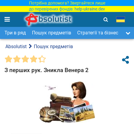
Потрібна допомога? Звертайтеся лише
до перевірених фондів:
help-ukraine.dev
Три в ряд
Пошук предметів
Стратегії та бізнес
Арка
Absolutist
Пошук предметів
З перших рук. Зникла Венера 2