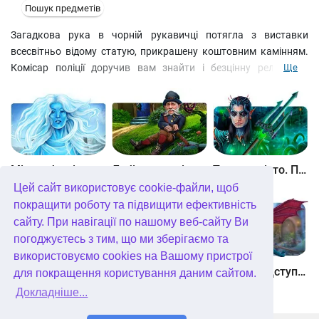
Пошук предметів
Загадкова рука в чорній рукавичці потягла з виставки
всесвітньо відому статую, прикрашену коштовним камінням.
Комісар поліції доручив вам знайти і безцінну реліквію, і
Ще
таємничого викрадача. На кожній локації ви зможете вбити за
раз двох зайців: і пошуком предметів насолодитися, і
потрібними доказами обзавестися. Але перш ніж дістатися до
них, доведеться постаратися і розкрити безліч замкнених
дверей і навіть сейфів!
Між небом і землею
Лабіринти світу. Золото дурнів. колекційне видання
Таємне місто. Підводне царство. колекційне видання
Цей сайт використовує cookie-файли, щоб
покращити роботу та підвищити ефективність
сайту. При навігації по нашому веб-сайту Ви
погоджуєтесь з тим, що ми зберігаємо та
використовуємо cookies на Вашому пристрої
Небесні землі. Пробудження гігантів. колекційне видання
Загадки Нью-Йорка. Пробудження. колекційне видання
Хімери. Підступи зла. колекційне видання
для покращення користування даним сайтом.
Докладніше...