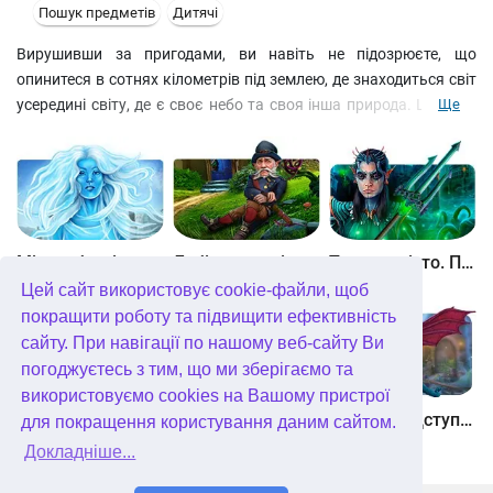
Пошук предметів
Дитячі
Вирушивши за пригодами, ви навіть не підозрюєте, що
опинитеся в сотнях кілометрів під землею, де знаходиться світ
усередині світу, де є своє небо та своя інша природа. Цей світ
Ще
був прекрасним, поки його не завоював злий чаклун.
Зіткнувшись з його закляттями, ви повинні розгадати всі
таємниці, щоб зробити цей світ знову прекрасним і знайти
дорогу додому. Ви знайдете нових друзів, і разом з ними на вас
чекає насичена і незвичайна пригода.
Між небом і землею
Лабіринти світу. Золото дурнів. колекційне видання
Таємне місто. Підводне царство. колекційне видання
Цей сайт використовує cookie-файли, щоб
покращити роботу та підвищити ефективність
сайту. При навігації по нашому веб-сайту Ви
погоджуєтесь з тим, що ми зберігаємо та
використовуємо cookies на Вашому пристрої
Небесні землі. Пробудження гігантів. колекційне видання
Загадки Нью-Йорка. Пробудження. колекційне видання
Хімери. Підступи зла. колекційне видання
для покращення користування даним сайтом.
Докладніше...