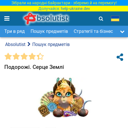
Зібрали на народні байрактари - зберемо й на перемогу!
Долучайся:
help-ukraine.dev
Три в ряд
Пошук предметів
Стратегії та бізнес
Арка
Absolutist
Пошук предметів
Подорожі. Серце Землі