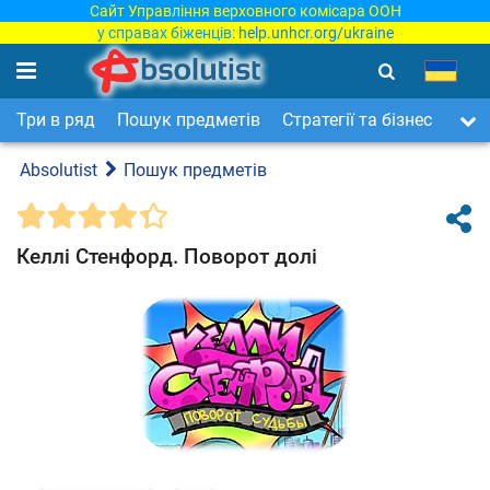
Сайт Управління верховного комісара ООН
у справах біженців:
help.unhcr.org/ukraine
Три в ряд
Пошук предметів
Стратегії та бізнес
Арка
Absolutist
Пошук предметів
Келлі Стенфорд. Поворот долі