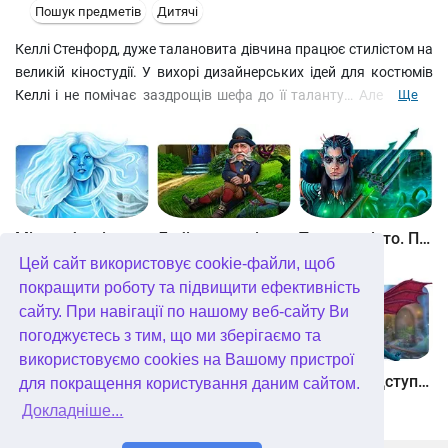
Пошук предметів
Дитячі
Келлі Стенфорд, дуже талановита дівчина працює стилістом на
великій кіностудії. У вихорі дизайнерських ідей для костюмів
Келлі і не помічає заздрощів шефа до її таланту… Але одного
Ще
ранку їй дзвонить друг Майк: Келлі, здається, твій бос хоче
тебе вбити! Єдиний шанс врятуватися – це направити
головорізів шефа хибним шляхом, а самій вирушити за
допомогою до надійного Майка.
Між небом і землею
Лабіринти світу. Золото дурнів. колекційне видання
Таємне місто. Підводне царство. колекційне видання
Цей сайт використовує cookie-файли, щоб
покращити роботу та підвищити ефективність
сайту. При навігації по нашому веб-сайту Ви
погоджуєтесь з тим, що ми зберігаємо та
використовуємо cookies на Вашому пристрої
Небесні землі. Пробудження гігантів. колекційне видання
Загадки Нью-Йорка. Пробудження. колекційне видання
Хімери. Підступи зла. колекційне видання
для покращення користування даним сайтом.
Докладніше...