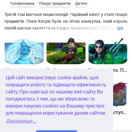
Головоломки
Пошук предметів
Дитячі
Третій том магічної енциклопедії. Чарівний квест у стилі пошук
предметів. Поки Катрін була на літніх канікулах, злий король
ілюзій наклав закляття на її рідну Академію магії. Щоб розвіяти
Ще
ці чари, потрібно знайти Ілюзіоніста і перешкодити його
недобрим планам. Вирушайте в кругосвітню подорож п'ятьма
континентами, вирішіть численні головоломки і знайдіть
приховані від звичайного ока докази!
Між небом і землею
Лабіринти світу. Золото дурнів. колекційне видання
Таємне місто. Підводне царство. колекційне видання
Цей сайт використовує cookie-файли, щоб
покращити роботу та підвищити ефективність
сайту. При навігації по нашому веб-сайту Ви
погоджуєтесь з тим, що ми зберігаємо та
використовуємо cookies на Вашому пристрої
Небесні землі. Пробудження гігантів. колекційне видання
Загадки Нью-Йорка. Пробудження. колекційне видання
Хімери. Підступи зла. колекційне видання
для покращення користування даним сайтом.
Докладніше...