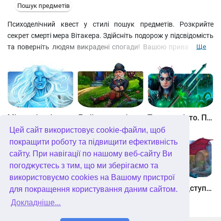
Пошук предметів
Психоделічний квест у стилі пошук предметів. Розкрийте
секрет смерті мера Вітакера. Здійсніть подорож у підсвідомість
та поверніть людям викрадені спогади! Вашою привабливою
Ще
помічницею стане Габріелла, співробітниця таблоїду. Разом з
дівчиною ви займетеся пошуками доказів і розгадуванням
головоломок. Тепер ви можете подивитися на ігрову сцену під
різними кутами. Використовуйте цю технологію у
розслідуванні!
Між небом і землею
Лабіринти світу. Золото дурнів. колекційне видання
Таємне місто. Підводне царство. колекційне видання
Цей сайт використовує cookie-файли, щоб
покращити роботу та підвищити ефективність
сайту. При навігації по нашому веб-сайту Ви
погоджуєтесь з тим, що ми зберігаємо та
використовуємо cookies на Вашому пристрої
Небесні землі. Пробудження гігантів. колекційне видання
Загадки Нью-Йорка. Пробудження. колекційне видання
Хімери. Підступи зла. колекційне видання
для покращення користування даним сайтом.
Докладніше...