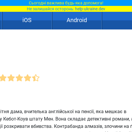
Сьогодні важлива будь-яка допомога!
Не залишайся осторонь:
help-ukraine.dev
iOS
Android
тня дама, вчителька англійської на пенсії, яка мешкає в
 Кебот-Коув штату Мен. Вона складає детективні романи, 
ії розкривати вбивства. Контрабанда алмазів, злочини на ґ