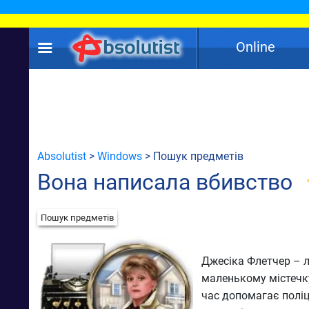
Online
Absolutist
>
Windows
> Пошук предметів
Вона написала вбивство
Пошук предметів
Джесіка Флетчер – лі
маленькому містечку
час допомагає поліц