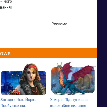
 – чого
ування!
Реклама
dows
Загадки Нью-Йорка.
Хімери. Підступи зла.
Пробудження.
колекційне видання