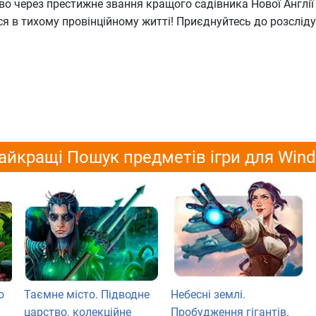
во через престижне звання кращого садівника Нової Англії
ся в тихому провінційному житті! Приєднуйтесь до розслід
айкращі Пошук предметів ігри для Win
о
Таємне місто. Підводне
Небесні землі.
царство. колекційне
Пробудження гігантів.