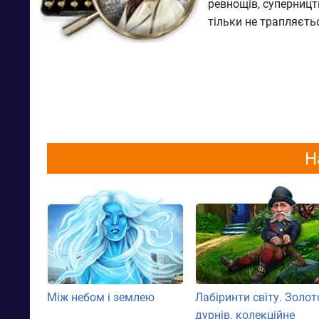
ревнощів, суперницт
тільки не трапляєть
Н
Між небом і землею
Лабіринти світу. Золот
дурнів. колекційне