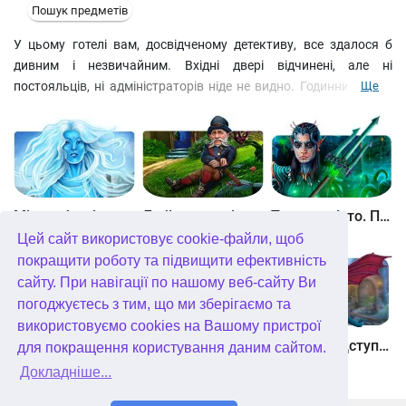
Пошук предметів
У цьому готелі вам, досвідченому детективу, все здалося б
дивним і незвичайним. Вхідні двері відчинені, але ні
постояльців, ні адміністраторів ніде не видно. Годинник йде у
Ще
зворотному напрямку, і це в місці, де часто потрібно знати
точний час! За вікнами мелькають дивні тіні. Просто містика
якась! Розв'яжіть головоломні завдання і з'ясуйте, що тут
відбувається.
Між небом і землею
Лабіринти світу. Золото дурнів. колекційне видання
Таємне місто. Підводне царство. колекційне видання
Цей сайт використовує cookie-файли, щоб
покращити роботу та підвищити ефективність
сайту. При навігації по нашому веб-сайту Ви
погоджуєтесь з тим, що ми зберігаємо та
використовуємо cookies на Вашому пристрої
Небесні землі. Пробудження гігантів. колекційне видання
Загадки Нью-Йорка. Пробудження. колекційне видання
Хімери. Підступи зла. колекційне видання
для покращення користування даним сайтом.
Докладніше...