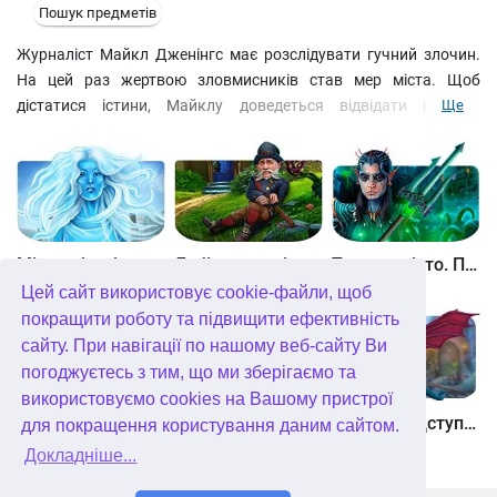
Пошук предметів
Журналіст Майкл Дженінгс має розслідувати гучний злочин.
На цей раз жертвою зловмисників став мер міста. Щоб
дістатися істини, Майклу доведеться відвідати поліцію,
Ще
старовинний особняк мера, порт, міську в'язницю та чимало
інших куточків міста, про існування яких він раніше й не
підозрював. Ретельно досліджуючи знайдені докази у своїй
лабораторії, Майкл зможе дізнатися про шокуючі подробиці
цієї справи.
Між небом і землею
Лабіринти світу. Золото дурнів. колекційне видання
Таємне місто. Підводне царство. колекційне видання
Цей сайт використовує cookie-файли, щоб
покращити роботу та підвищити ефективність
сайту. При навігації по нашому веб-сайту Ви
погоджуєтесь з тим, що ми зберігаємо та
використовуємо cookies на Вашому пристрої
Небесні землі. Пробудження гігантів. колекційне видання
Загадки Нью-Йорка. Пробудження. колекційне видання
Хімери. Підступи зла. колекційне видання
для покращення користування даним сайтом.
Докладніше...