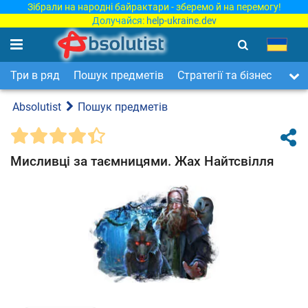
Зібрали на народні байрактари - зберемо й на перемогу!
Долучайся:
help-ukraine.dev
Три в ряд
Пошук предметів
Стратегії та бізнес
Арка
Absolutist
Пошук предметів
Мисливці за таємницями. Жах Найтсвілля