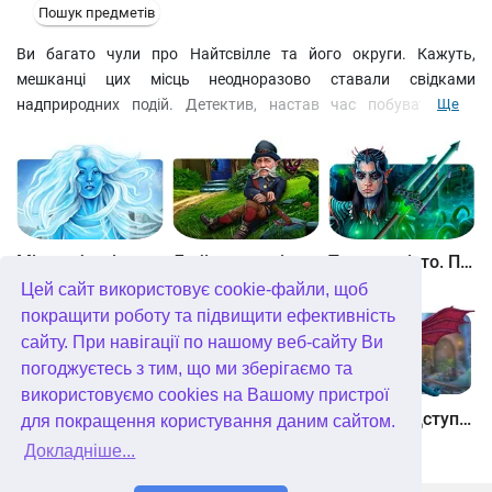
Пошук предметів
Ви багато чули про Найтсвілле та його округи. Кажуть,
мешканці цих місць неодноразово ставали свідками
надприродних подій. Детектив, настав час побувати там
Ще
самому! Ще дорогою вам здалося щось моторошне: похмура
постать у довгому плащі, за якою ховався хтось, кого важко
назвати людиною. А чи ще буде! Розгадуйте головоломки,
відшукуйте предмети по силуетах і перевірте чутки про
монстра, що з'явився у Віллоусвіллі.
Між небом і землею
Лабіринти світу. Золото дурнів. колекційне видання
Таємне місто. Підводне царство. колекційне видання
Цей сайт використовує cookie-файли, щоб
покращити роботу та підвищити ефективність
сайту. При навігації по нашому веб-сайту Ви
погоджуєтесь з тим, що ми зберігаємо та
використовуємо cookies на Вашому пристрої
Небесні землі. Пробудження гігантів. колекційне видання
Загадки Нью-Йорка. Пробудження. колекційне видання
Хімери. Підступи зла. колекційне видання
для покращення користування даним сайтом.
Докладніше...