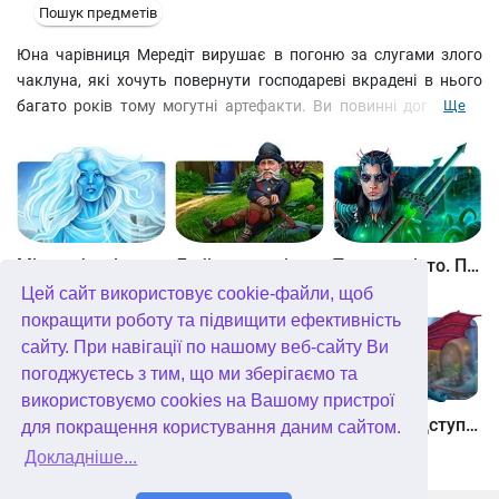
Пошук предметів
Юна чарівниця Мередіт вирушає в погоню за слугами злого
чаклуна, які хочуть повернути господареві вкрадені в нього
багато років тому могутні артефакти. Ви повинні допомогти
Ще
дівчині, адже інакше на королівство чекають неймовірні біди!
Завітайте на дивовижні світи, виявите винахідливість і
кмітливість, воювати у магічних поєдинках
найталановитішими учнями злого чаклуна! Піддані Оріона
сподіваються лише на вас!
Між небом і землею
Лабіринти світу. Золото дурнів. колекційне видання
Таємне місто. Підводне царство. колекційне видання
Цей сайт використовує cookie-файли, щоб
покращити роботу та підвищити ефективність
сайту. При навігації по нашому веб-сайту Ви
погоджуєтесь з тим, що ми зберігаємо та
використовуємо cookies на Вашому пристрої
Небесні землі. Пробудження гігантів. колекційне видання
Загадки Нью-Йорка. Пробудження. колекційне видання
Хімери. Підступи зла. колекційне видання
для покращення користування даним сайтом.
Докладніше...