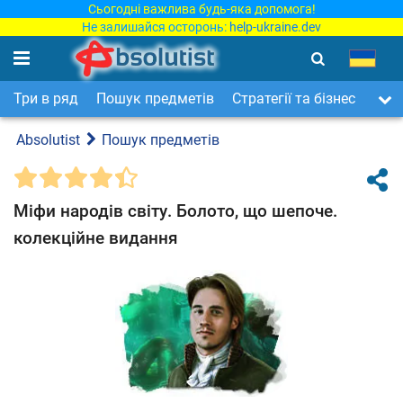
Сьогодні важлива будь-яка допомога!
Не залишайся осторонь:
help-ukraine.dev
Три в ряд
Пошук предметів
Стратегії та бізнес
Арка
Absolutist
Пошук предметів
Міфи народів світу. Болото, що шепоче.
колекційне видання