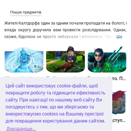
Пошук предметів
Жителі Калтдорфа один за одним почали пропадати на болоті, і
влада округу доручила вам провести розслідування. Однак,
схоже, бідолахи не просто заблукали і втопилися. Про Болот,
Ще
що шепоче, давно ходять похмурі легенди, і подейкують навіть,
ніби таємничі вогники тягнуть жертв у непролазні багна. І
якщо це правда, то хтось чи що заманює жертв на болото.
З'ясуйте це, виконуючи різні завдання на пошук предметів, та
відкрийте бонусний розділ!
Між небом і землею
Лабіринти світу. Золото дурнів. колекційне видання
Таємне місто. Підводне царство. колекційне видання
Цей сайт використовує cookie-файли, щоб
покращити роботу та підвищити ефективність
сайту. При навігації по нашому веб-сайту Ви
погоджуєтесь з тим, що ми зберігаємо та
використовуємо cookies на Вашому пристрої
Небесні землі. Пробудження гігантів. колекційне видання
Загадки Нью-Йорка. Пробудження. колекційне видання
Хімери. Підступи зла. колекційне видання
для покращення користування даним сайтом.
Докладніше...