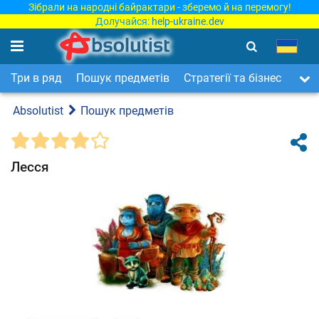
Зібрали на народні байрактари - зберемо й на перемогу!
Долучайся:
help-ukraine.dev
Три в ряд
Пошук предметів
Стратегії та бізнес
Арка
Absolutist
Пошук предметів
Лесся