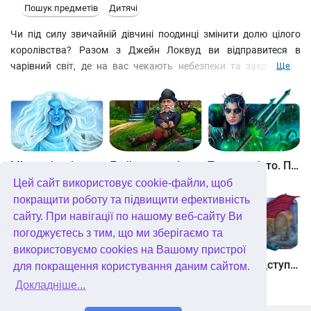
Пошук предметів
Дитячі
Чи під силу звичайній дівчині поодинці змінити долю цілого
королівства? Разом з Джейн Локвуд ви відправитеся в
чарівний світ, де на вас чекають небезпеки та захоплюючі
Ще
пригоди. Вам доведеться зустрітися з незвичайними
мешканцями Улесся – русалками, тролями і кам'яними
велетнями і розчарувати мудрих Охоронців часу, щоб
назавжди позбавити світ від зла і допомогти Джейн знайти
втрачених батьків.
align=center>
Між небом і землею
Лабіринти світу. Золото дурнів. колекційне видання
Таємне місто. Підводне царство. колекційне видання
/www.alawar.ru/download/NearwoodCollectorsEditionRus_850.exe
Цей сайт використовує cookie-файли, щоб
безкоштовно
покращити роботу та підвищити ефективність
Улессі. Колекційне видання
сайту. При навігації по нашому веб-сайту Ви
погоджуєтесь з тим, що ми зберігаємо та
використовуємо cookies на Вашому пристрої
Небесні землі. Пробудження гігантів. колекційне видання
Загадки Нью-Йорка. Пробудження. колекційне видання
Хімери. Підступи зла. колекційне видання
для покращення користування даним сайтом.
Докладніше...