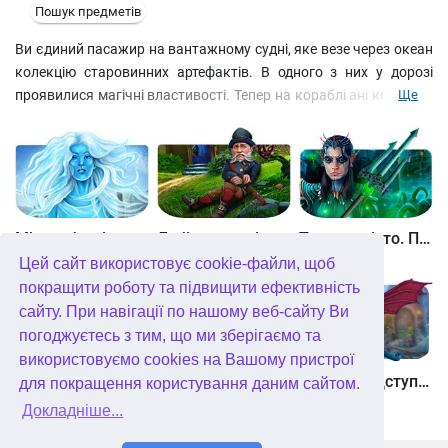
Пошук предметів
Ви єдиний пасажир на вантажному судні, яке везе через океан
колекцію старовинних артефактів. В одного з них у дорозі
проявилися магічні властивості. Тепер на кораблі ані команди,
Ще
ані капітана. А вам треба до світанку зняти закляття, інакше
браві моряки назавжди залишаться бранцями амфори.
Досліджуйте всі закутки корабля, від трюму до палуби,
розв'язуйте завдання на кмітливість, і пам'ятайте, що в запасі у
вас всього кілька годин!
Між небом і землею
Лабіринти світу. Золото дурнів. колекційне видання
Таємне місто. Підводне царство. колекційне видання
Цей сайт використовує cookie-файли, щоб
покращити роботу та підвищити ефективність
сайту. При навігації по нашому веб-сайту Ви
погоджуєтесь з тим, що ми зберігаємо та
використовуємо cookies на Вашому пристрої
Небесні землі. Пробудження гігантів. колекційне видання
Загадки Нью-Йорка. Пробудження. колекційне видання
Хімери. Підступи зла. колекційне видання
для покращення користування даним сайтом.
Докладніше...