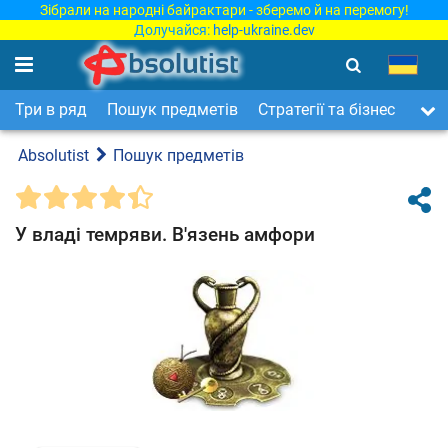
Зібрали на народні байрактари - зберемо й на перемогу!
Долучайся:
help-ukraine.dev
Три в ряд
Пошук предметів
Стратегії та бізнес
Арка
Absolutist
Пошук предметів
У владі темряви. В'язень амфори