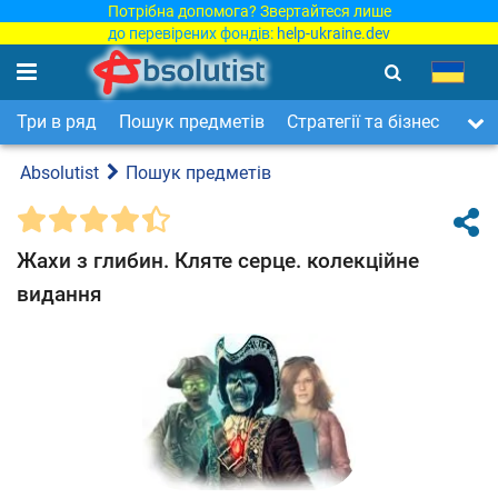
Потрібна допомога? Звертайтеся лише
до перевірених фондів:
help-ukraine.dev
Три в ряд
Пошук предметів
Стратегії та бізнес
Арка
Absolutist
Пошук предметів
Жахи з глибин. Кляте серце. колекційне
видання