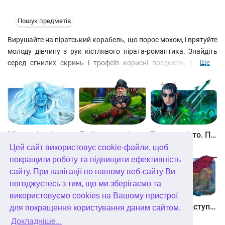
Пошук предметів
Вирушайте на піратський корабель, що порос мохом, і врятуйте
молоду дівчину з рук кістлявого пірата-романтика. Знайдіть
серед сгнилих скринь і трофеїв корисні предмети, вирішіть
Ще
непрості головоломки і зберіть заповітні дублони, щоб
вивідати у карлика-всезнайки важливі деталі того, що
відбувається. До речі, всю необхідну інформацію заносите до
спеціального щоденника. А якщо буде потрібна допомога –
чарівний компас завжди до ваших послуг. безкоштовно
Жахи з глибин. Кляте серце
Між небом і землею
Лабіринти світу. Золото дурнів. колекційне видання
Таємне місто. Підводне царство. колекційне видання
Цей сайт використовує cookie-файли, щоб
покращити роботу та підвищити ефективність
сайту. При навігації по нашому веб-сайту Ви
погоджуєтесь з тим, що ми зберігаємо та
використовуємо cookies на Вашому пристрої
Небесні землі. Пробудження гігантів. колекційне видання
Загадки Нью-Йорка. Пробудження. колекційне видання
Хімери. Підступи зла. колекційне видання
для покращення користування даним сайтом.
Докладніше...