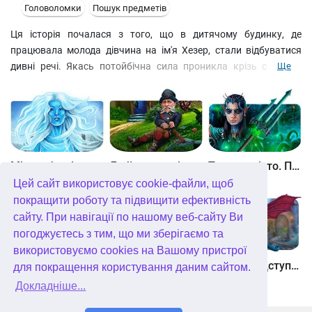
Головоломки
Пошук предметів
Ця історія почалася з того, що в дитячому будинку, де
працювала молода дівчина на ім'я Хезер, стали відбуватися
дивні речі. Якась потойбічна сила проникла крізь стіни до
Ще
кімнати, де спали вихованці дитячого будинку, і викрала
одного з дітей. Поліція, яка приїхала на місце події, нічого не
змогла з'ясувати. І лише один поліцейський крадькома дав
Хезер візитівку людини на ім'я Річард, яка могла їй допомогти.
Вони домовилися зустрітися у занедбаному маєтку.
Між небом і землею
Лабіринти світу. Золото дурнів. колекційне видання
Таємне місто. Підводне царство. колекційне видання
Цей сайт використовує cookie-файли, щоб
покращити роботу та підвищити ефективність
сайту. При навігації по нашому веб-сайту Ви
погоджуєтесь з тим, що ми зберігаємо та
використовуємо cookies на Вашому пристрої
Небесні землі. Пробудження гігантів. колекційне видання
Загадки Нью-Йорка. Пробудження. колекційне видання
Хімери. Підступи зла. колекційне видання
для покращення користування даним сайтом.
Докладніше...