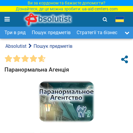
Ви за кордоном та бажаєте допомогти?
Дізнайтеся, де це можна зробити:
ua-aid-centers.com
Три в ряд
Пошук предметів
Стратегії та бізнес
Арка
Absolutist
Пошук предметів
Паранормальна Агенція