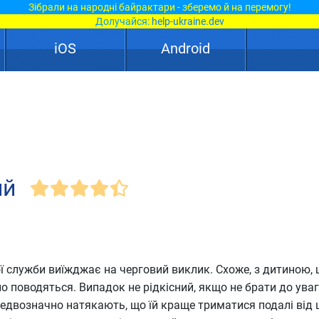
Зібрали на народні байрактари - зберемо й на перемогу!
Долучайся:
help-ukraine.dev
iOS
Android
ий
ї служби виїжджає на черговий виклик. Схоже, з дитиною,
о поводяться. Випадок не рідкісний, якщо не брати до ува
недвозначно натякають, що їй краще триматися подалі від ц