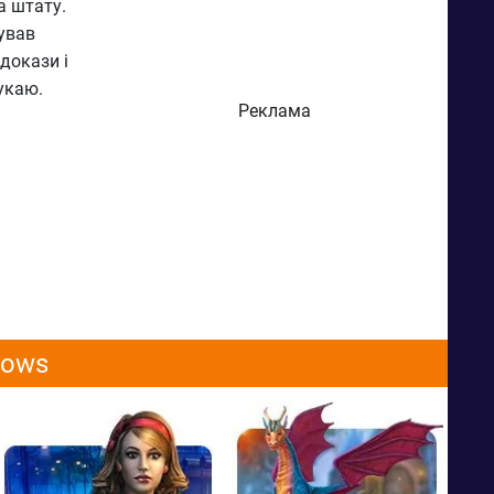
а штату.
ував
докази і
укаю.
Реклама
dows