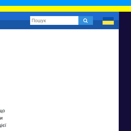
 що
ги
ієї