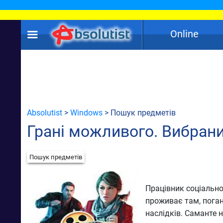
Online
Absolutist
>
Windows
> Пошук предметів
Грані можливого. Вибран
Пошук предметів
Працівник соціально
проживає там, поган
наслідків. Саманте 