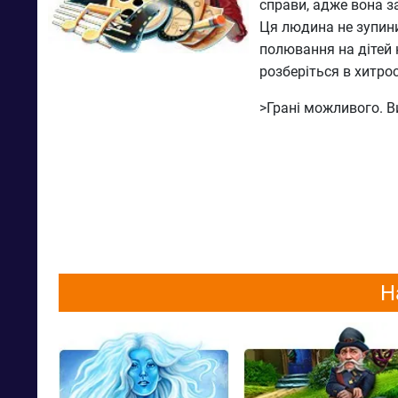
справи, адже вона з
Ця людина не зупини
полювання на дітей 
розберіться в хитро
>Грані можливого. В
Н