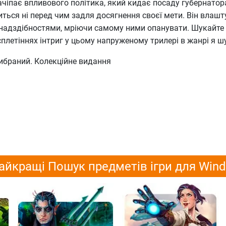
ачіпає впливового політика, який кидає посаду губернатор
ться ні перед чим задля досягнення своєї мети. Він влашт
надздібностями, мріючи самому ними опанувати. Шукайте 
сплетіннях інтриг у цьому напруженому трилері в жанрі я ш
ибраний. Колекційне видання
айкращі Пошук предметів ігри для Win