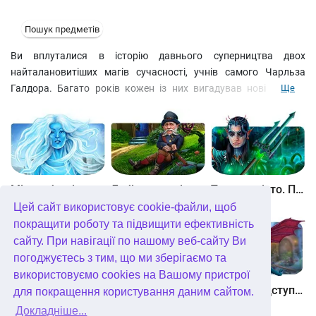
Пошук предметів
Ви вплуталися в історію давнього суперництва двох
найталановитіших магів сучасності, учнів самого Чарльза
Галдора. Багато років кожен із них вигадував нові шоу та
Ще
трюки, щоб довести, що він найкращий, і поставити крапку у
боротьбі за перевагу. Вирішуйте головоломні завдання,
відшукуйте предмети по списку, проходьте цікаві міні-ігри і
дізнайтеся, чи перейшов один з них межу, щоб раз і назавжди
усунути суперника! >Скачати безкоштовно Терор у містечку.
Блеф Галдора
Між небом і землею
Лабіринти світу. Золото дурнів. колекційне видання
Таємне місто. Підводне царство. колекційне видання
Цей сайт використовує cookie-файли, щоб
покращити роботу та підвищити ефективність
сайту. При навігації по нашому веб-сайту Ви
погоджуєтесь з тим, що ми зберігаємо та
використовуємо cookies на Вашому пристрої
Небесні землі. Пробудження гігантів. колекційне видання
Загадки Нью-Йорка. Пробудження. колекційне видання
Хімери. Підступи зла. колекційне видання
для покращення користування даним сайтом.
Докладніше...