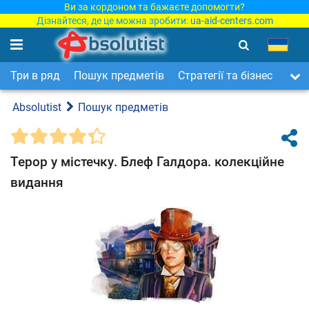
Ви за кордоном та бажаєте допомогти?
Дізнайтеся, де це можна зробити:
ua-aid-centers.com
Три в ряд
Пошук предметів
Стратегії та бізнес
Арка
Absolutist
Пошук предметів
Терор у містечку. Блеф Галдора. колекційне
видання