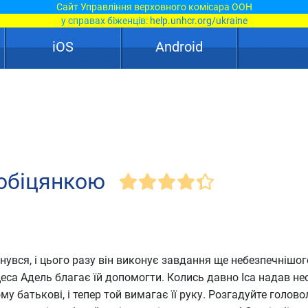
Сайт Управління верховного комісара ООН
у справах біженців:
help.unhcr.org/ukraine
iOS
Android
 обіцянкою
нувся, і цього разу він виконує завдання ще небезпечнішог
еса Адель благає їй допомогти. Колись давно Іса надав не
ому батькові, і тепер той вимагає її руку. Розгадуйте голов