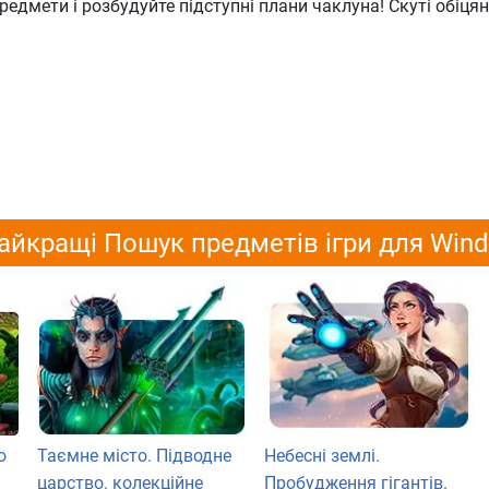
редмети і розбудуйте підступні плани чаклуна! Скуті обіця
айкращі Пошук предметів ігри для Win
о
Таємне місто. Підводне
Небесні землі.
царство. колекційне
Пробудження гігантів.