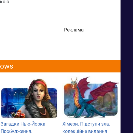
нкою.
Реклама
dows
Загадки Нью-Йорка.
Хімери. Підступи зла.
Пробудження.
колекційне видання