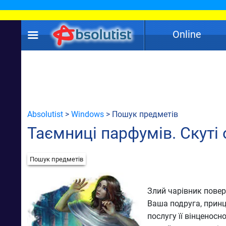
Online
Absolutist
>
Windows
> Пошук предметів
Таємниці парфумів. Скуті
Пошук предметів
Злий чарівник повер
Ваша подруга, принц
послугу її вінценосн