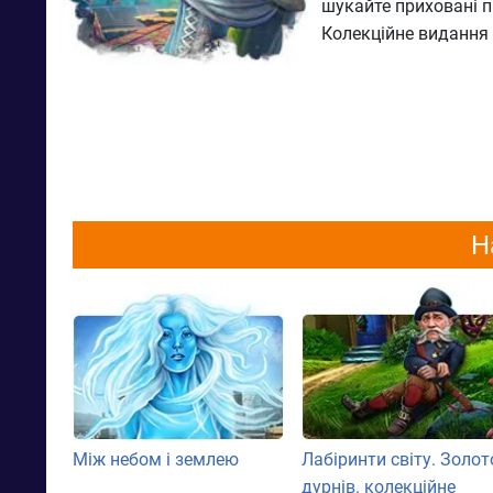
шукайте приховані п
Колекційне видання
Н
Між небом і землею
Лабіринти світу. Золот
дурнів. колекційне