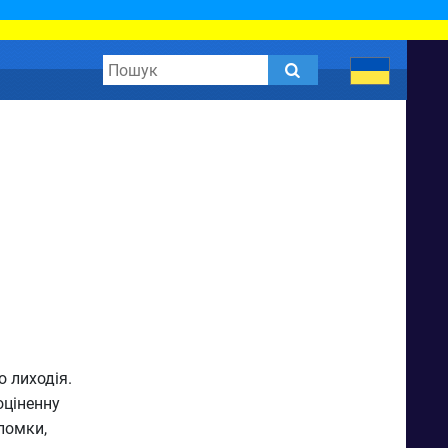
о лиходія.
оціненну
оломки,