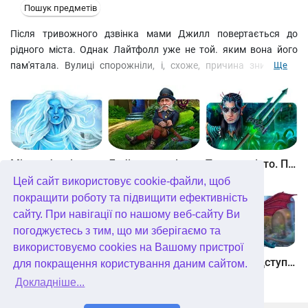
Пошук предметів
Після тривожного дзвінка мами Джилл повертається до
рідного міста. Однак Лайтфолл уже не той. яким вона його
пам'ятала. Вулиці спорожніли, і, схоже, причина зникнення
Ще
мешканців – дивний апарат, що височіє з озера неподалік. Що
ще неймовірніше, за незрозумілими події стоїть хлопчик, якого
ви знали у дитинстві. Щоб дізнатися, що ж насправді
трапилося, і знову побачити матір, вам доведеться потрапити
в чарівний світ, шукати приховані предмети і розгадувати
головоломки. exe>Завантажити безкоштовно За гранню.
Між небом і землею
Лабіринти світу. Золото дурнів. колекційне видання
Таємне місто. Підводне царство. колекційне видання
Повернення до іншого світу. Колекційне видання
Цей сайт використовує cookie-файли, щоб
покращити роботу та підвищити ефективність
сайту. При навігації по нашому веб-сайту Ви
погоджуєтесь з тим, що ми зберігаємо та
використовуємо cookies на Вашому пристрої
Небесні землі. Пробудження гігантів. колекційне видання
Загадки Нью-Йорка. Пробудження. колекційне видання
Хімери. Підступи зла. колекційне видання
для покращення користування даним сайтом.
Докладніше...