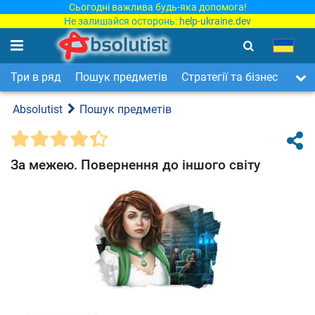
Сьогодні важлива будь-яка допомога!
Не залишайся осторонь:
help-ukraine.dev
Три в ряд
Пошук предметів
Стратегії та бізнес
Арка
Absolutist
Пошук предметів
За межею. Повернення до іншого світу