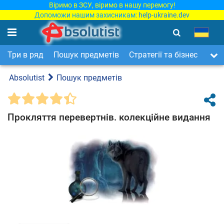
Віримо в ЗСУ, віримо в нашу перемогу!
Допоможи нашим захисникам:
help-ukraine.dev
Три в ряд
Пошук предметів
Стратегії та бізнес
Арка
Absolutist
Пошук предметів
Прокляття перевертнів. колекційне видання