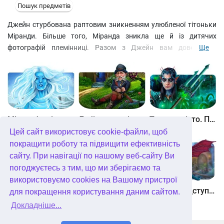
Пошук предметів
Джейн стурбована раптовим зникненням улюбленої тітоньки
Міранди. Більше того, Міранда зникла ще й із дитячих
фотографій племінниці. Разом з Джейн вам доведеться
Ще
вирушити в захоплюючу подорож у часі, зібрати якнайбільше
інвентарю для вирішення поставлених завдань і впоратися з
каверзними головоломками. А щоб знайти відповіді на всі
питання, будьте гранично уважні та заносите всю важливу
інформацію до щоденника. Успіхів!
Між небом і землею
Лабіринти світу. Золото дурнів. колекційне видання
Таємне місто. Підводне царство. колекційне видання
Цей сайт використовує cookie-файли, щоб
покращити роботу та підвищити ефективність
сайту. При навігації по нашому веб-сайту Ви
погоджуєтесь з тим, що ми зберігаємо та
використовуємо cookies на Вашому пристрої
Небесні землі. Пробудження гігантів. колекційне видання
Загадки Нью-Йорка. Пробудження. колекційне видання
Хімери. Підступи зла. колекційне видання
для покращення користування даним сайтом.
Докладніше...