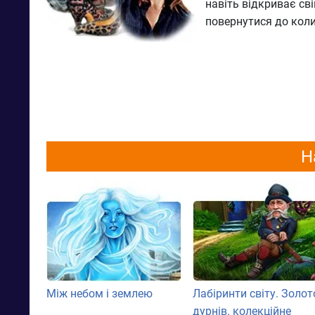
навіть відкриває св
повернутися до коли
Н
Між небом і землею
Лабіринти світу. Золот
дурнів. колекційне