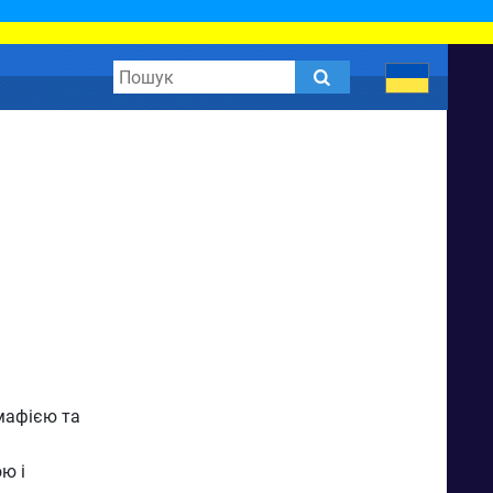
мафією та
ю і