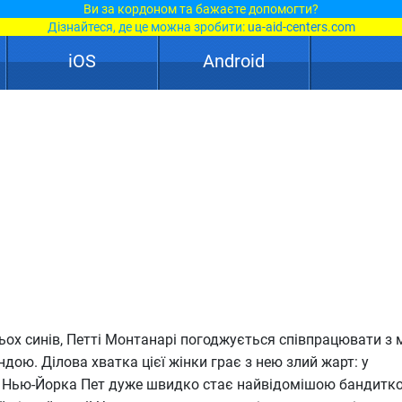
Ви за кордоном та бажаєте допомогти?
Дізнайтеся, де це можна зробити:
ua-aid-centers.com
iOS
Android
ох синів, Петті Монтанарі погоджується співпрацювати з 
дою. Ділова хватка цієї жінки грає з нею злий жарт: у
і Нью-Йорка Пет дуже швидко стає найвідомішою бандитко