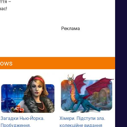
иття –
вас!
Реклама
dows
Загадки Нью-Йорка.
Хімери. Підступи зла.
Пробудження.
колекційне видання