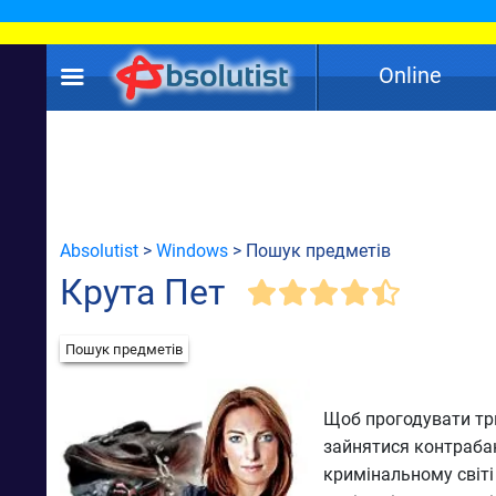
Online
Absolutist
>
Windows
> Пошук предметів
Крута Пет
Пошук предметів
Щоб прогодувати трь
зайнятися контрабан
кримінальному світ