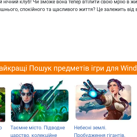
ій нічний клуб! Чи зможе вона тепер втілити свою мрію в ж
шнього, спокійного та щасливого життя? Це залежить від 
айкращі Пошук предметів ігри для Win
о
Таємне місто. Підводне
Небесні землі.
царство. колекційне
Пробудження гігантів.