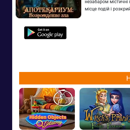
незабаром містичні 
місце подій і розкри
Н