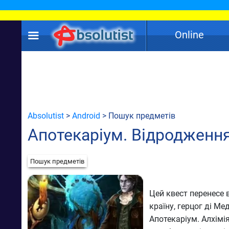
Online
Absolutist
>
Android
> Пошук предметів
Апотекаріум. Відродженн
Пошук предметів
Цей квест перенесе 
країну, герцог ді Ме
Апотекаріум. Алхімія