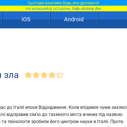
Сьогодні важлива будь-яка допомога!
Не залишайся осторонь:
help-ukraine.dev
iOS
Android
я зла
вас до Італії епохи Відродження. Коли епідемія чуми захлес
дічі відправив сім'ю до таємного міста вчених під назвою
 та технологія зробили його центром науки в Італії. Проте,