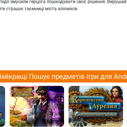
події змусили герцога пошкодувати своє рішення. Вирушай
йте страшні таємниці міста алхіміків.
айкращі Пошук предметів ігри для And