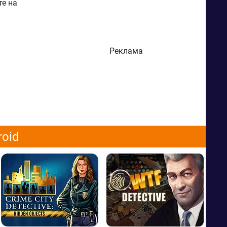
те на
Реклама
roid