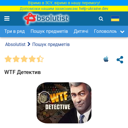
Віримо в ЗСУ, віримо в нашу перемогу!
Допоможи нашим захисникам:
help-ukraine.dev
Три в ряд
Пошук предметів
Дитячі
Головоломки
Absolutist
Пошук предметів
WTF Детектив