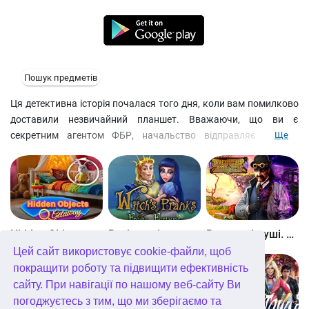
Пошук предметів
Ця детективна історія почалася того дня, коли вам помилково
доставили незвичайний планшет. Вважаючи, що ви є
секретним агентом ФБР, начальство відправляє вас на
Ще
завдання. З високим начальством сперечатися не варто,
навіть якщо воно не ваше. А тому ви вирушаєте досліджувати
будинок на іншому кінці міста, де за дивних обставин загинув
талановитий музикант. Нещасний випадок чи хитро
сплановане вбивство? Це вам і доведеться з'ясувати,
збираючи докази на місцях злочинів. Усі сцени пошуку
Hidden Objects Getaway
Витівки відьми. Принц-жаба
Вкрадені душі. Кривавий ритуал
предметів – реалістичні фотографії, тому шукати приховані
Цей сайт використовує cookie-файли, щоб
предмети – одне задоволення.
покращити роботу та підвищити ефективність
сайту. При навігації по нашому веб-сайту Ви
погоджуєтесь з тим, що ми зберігаємо та