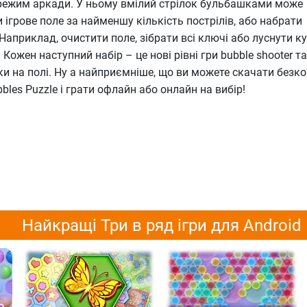
режим аркади. У ньому вмілий стрілок бульбашками може
 ігрове поле за найменшу кількість пострілів, або набрати
априклад, очистити поле, зібрати всі ключі або луснути ку
Кожен наступний набір – це нові рівні гри bubble shooter та
и на полі. Ну а найприємніше, що ви можете скачати безк
bles Puzzle і грати офлайн або онлайн на вибір!
Найкращі Три в ряд ігри для Android