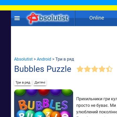
Online
Absolutist
>
Android
> Три в ряд
Bubbles Puzzle
Три в ряд
Дитячі
Прихильники гри кул
просто не буває. Ми
улюблений покоління