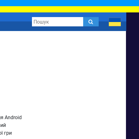
я Android
мий
ї гри