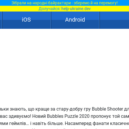
Зібрали на народні байрактари - зберемо й на перемогу!
Долучайся:
help-ukraine.dev
iOS
Android
ьки знають, що краще за стару-добру гру Bubble Shooter дл
 вас здивуємо! Новий Bubbles Puzzle 2020 пропонує той са
ми геймлів… і навіть більше. Насамперед фанати класично