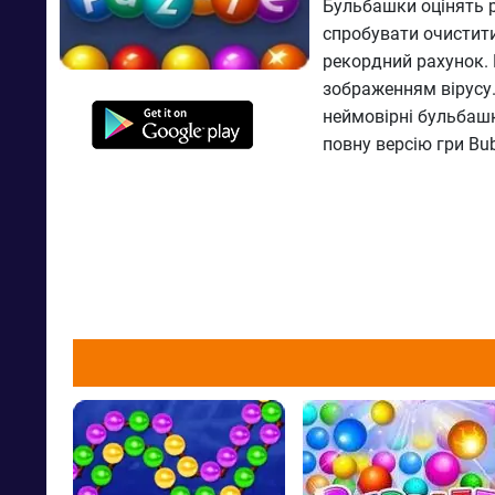
Бульбашки оцінять 
спробувати очистити
рекордний рахунок. Н
зображенням вірусу. 
неймовірні бульбашк
повну версію гри Bub