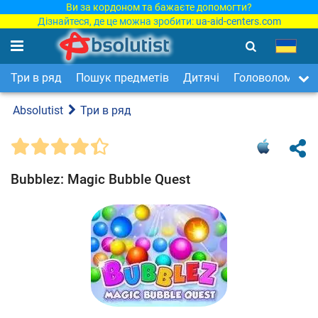
Ви за кордоном та бажаєте допомогти?
Дізнайтеся, де це можна зробити:
ua-aid-centers.com
Три в ряд
Пошук предметів
Дитячі
Головоломки
Absolutist
Три в ряд
Bubblez: Magic Bubble Quest