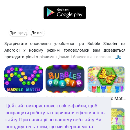
Три в ряд
Дитячі
Зустрічайте оновлення улюбленої гри Bubble Shooter на
Android! У новому режимі головоломки вам доведеться
проходити рівні з різними цілями і бонусами. головоломки та
Ще
аркади
- 4 рівня складності в класичному режимі
- онлайн змагання
Звичайно, ми залишили класичний режим аркади, щоб ви
могли грати в кульки, як і раніше. Як кажуть, спритність рук і
ніякого шахрайства! Наберіть якнайбільше очок у режимі
Marble Match: Under the Sea
Bubbles Puzzle
Fitz 2: Magic Match 3 Puzzle
Колектор або станьте найкращим Снайпером, прибравши всі
Цей сайт використовує cookie-файли, щоб
бульки за найменшу кількість ходів. Налаштуйте вигляд
покращити роботу та підвищити ефективність
кульок та колір екрану на свій смак.
сайту. При навігації по нашому веб-сайту Ви
погоджуєтесь з тим, що ми зберігаємо та